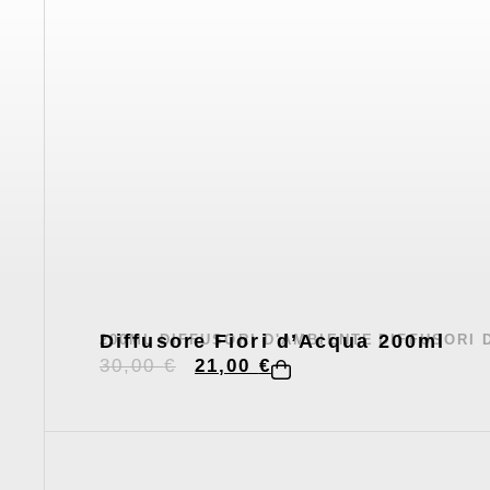
Diffusore Fiori d’Acqua 200ml
200ML
DIFFUSORI D'AMBIENTE
DIFFUSORI 
,
,
30,00
€
21,00
€