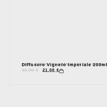
Diffusore Vigneto Imperiale 200m
200ML
DIFFUSORI D'AMBIENTE
DIFFUSORI 
,
,
30,00
€
21,00
€