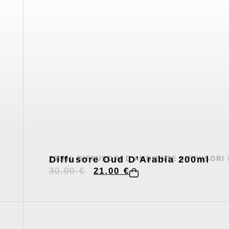
Diffusore Oud D’Arabia 200ml
200ML
DIFFUSORI D'AMBIENTE
DIFFUSORI
,
,
30,00
€
21,00
€