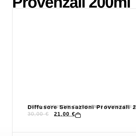
Provenzali 200ml
Diffusore Sensazioni Provenzali 
200ML
DIFFUSORI D'AMBIENTE
DIFFUSORI 
,
,
30,00
€
21,00
€