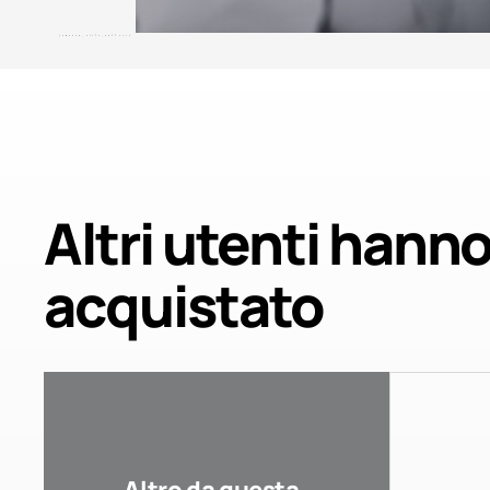
[amazon_style_gallery]
Altri utenti hann
acquistato