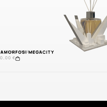
 & FRAGRANCE
AMORFOSI MEGACITY
ARTE
,
00,00
€