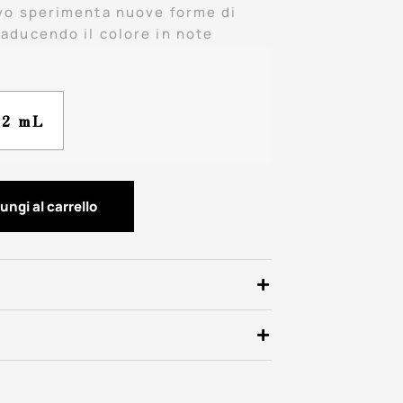
ivo sperimenta nuove forme di
aducendo il colore in note
2 mL
ungi al carrello