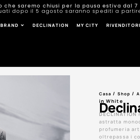
o che saremo chiusi per la pausa estiva dal 7 
tuati dopo il 5 agosto saranno spediti a parti
BRAND
DECLINATION
MY CITY
RIVENDITOR
/
/
Casa
Shop
A
in White
Declin
DECLINATION
n
astratta monoc
profumeria art
oltrepassa i co