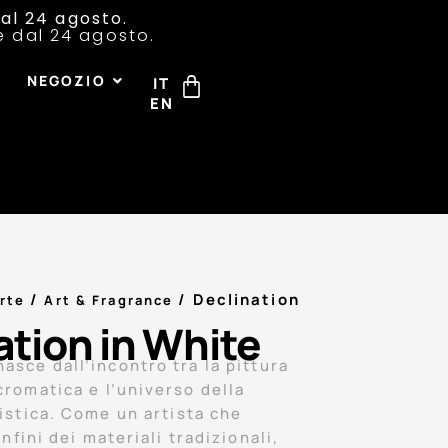
al 24 agosto.
re dal 24 agosto.
I
NEGOZIO
IT
EN
/
/ Declination
rte
Art & Fragrance
ation in White
asce dall’incontro tra la pittura
romatica e l’universo della
istica. Come un artista che
nfini dei materiali tradizionali,