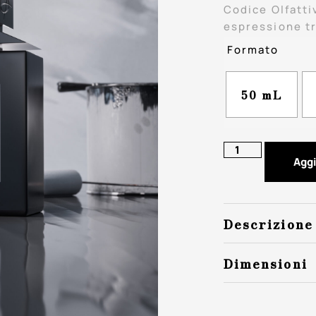
Codice Olfatt
espressione tr
olfattive.
Formato
50 mL
Aggi
Descrizione
Dimensioni