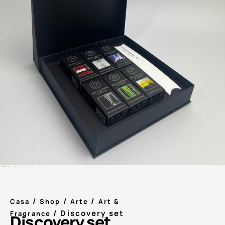
[amazon_style_gallery]
/
/
/
Casa
Shop
Arte
Art &
/ Discovery set
Fragrance
Discovery set