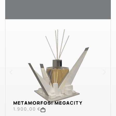
METAMORFOSI MEGACITY
ART & FRAGRANCE
ARTE
,
1.900,00
€